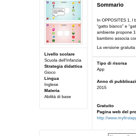
Sommario
In OPPOSITES 1, l b
“gatto bianco” e “gat
ambiente propone 10
bambino associa corr
La versione gratuita l
Livello scolare
Scuola dell'Infanzia
Tipo di risorsa
Strategia didattica
App
Gioco
Lingua
Anno di pubblicaz
Inglese
2015
Materia
Abilità di base
Gratuito
Pagina web del pr
http://www.myfirst