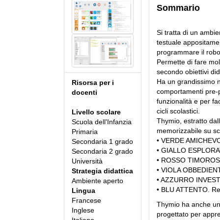
Sommario
Si tratta di un ambie
testuale appositamen
programmare il robo
Permette di fare mol
secondo obiettivi dida
Ha un grandissimo nu
Risorsa per i
comportamenti pre-p
docenti
funzionalità e per fa
cicli scolastici.
Livello scolare
Thymio, estratto da
Scuola dell'Infanzia
memorizzabile su sc
Primaria
• VERDE AMICHEVOLE
Secondaria 1 grado
• GIALLO ESPLORATO
Secondaria 2 grado
• ROSSO TIMOROSO. 
Università
• VIOLA OBBEDIENTE.
Strategia didattica
• AZZURRO INVESTI
Ambiente aperto
• BLU ATTENTO. Reag
Lingua
Francese
Thymio ha anche un 
Inglese
progettato per appre