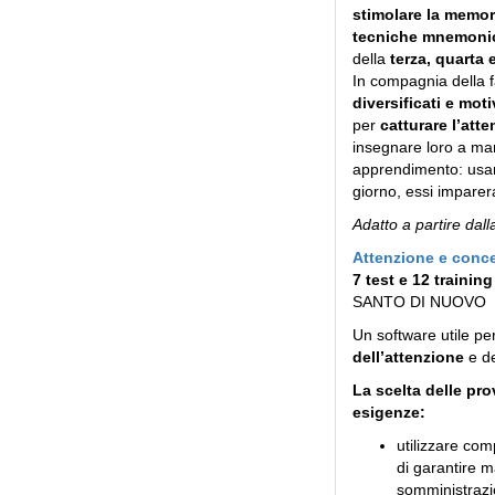
stimolare la memori
tecniche mnemoni
della
terza, quarta 
In compagnia della f
diversificati e moti
per
catturare l’att
insegnare loro a man
apprendimento: usan
giorno, essi imparera
Adatto a partire dall
Attenzione e conc
7 test e 12 trainin
SANTO DI NUOVO
Un software utile pe
dell’attenzione
e d
La scelta delle pr
esigenze:
utilizzare com
di garantire m
somministrazio