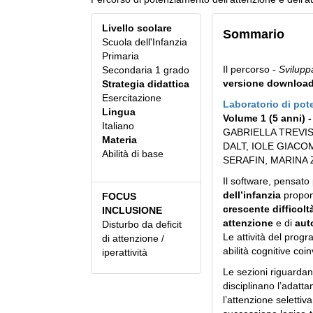
Livello scolare
Sommario
Scuola dell'Infanzia
Primaria
Il percorso -
Svilupp
Secondaria 1 grado
versione download
Strategia didattica
Esercitazione
Laboratorio di pot
Lingua
Volume 1 (5 anni) - 
Italiano
GABRIELLA TREVIS
Materia
DALT, IOLE GIACO
Abilità di base
SERAFIN, MARINA 
Il software, pensato
dell’infanzia
propone
FOCUS
crescente difficolt
INCLUSIONE
attenzione
e di
aut
Disturbo da deficit
Le attività del prog
di attenzione /
abilità cognitive coi
iperattività
Le sezioni riguardan
disciplinano l’adatt
l’attenzione selettiv