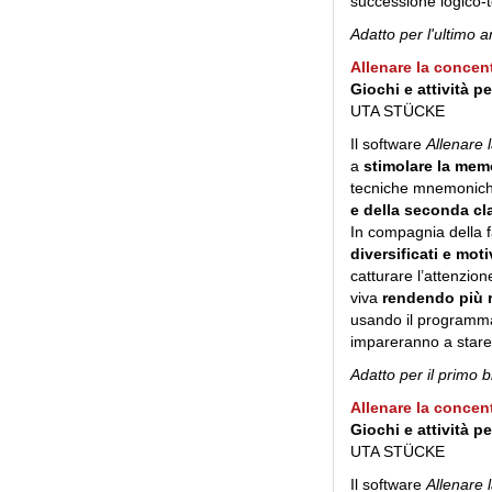
successione logico-
Adatto per l'ultimo a
Allenare la concen
Giochi e attività p
UTA STÜCKE
Il software
Allenare 
a
stimolare la memo
tecniche mnemoniche
e della seconda cl
In compagnia della f
diversificati e moti
catturare l’attenzion
viva
rendendo più r
usando il programma
impareranno a stare 
Adatto per il primo b
Allenare la concen
Giochi e attività p
UTA STÜCKE
Il software
Allenare 