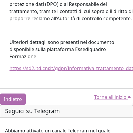
protezione dati (DPO) o al Responsabile del
trattamento, tramite i contatti di cui sopra o il diritto di
proporre reclamo all’Autorità di controllo competente.
Ulteriori dettagli sono presenti nel documento
disponibile sulla piattaforma Essediquadro
Formazione
https://sd2.itd.cnr.it/gdpr/Informativa_trattamento_da
Torna all'inizio
Indietro
Blocchi
Salta Seguici su Telegram
Seguici su Telegram
Abbiamo attivato un canale Telegram nel quale