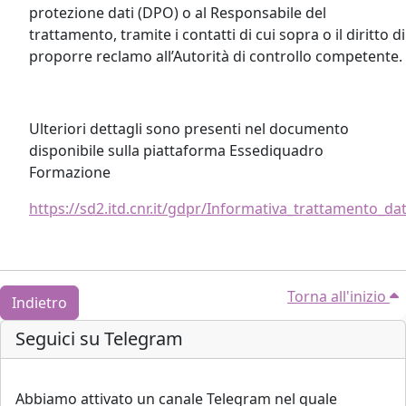
protezione dati (DPO) o al Responsabile del
trattamento, tramite i contatti di cui sopra o il diritto di
proporre reclamo all’Autorità di controllo competente.
Ulteriori dettagli sono presenti nel documento
disponibile sulla piattaforma Essediquadro
Formazione
https://sd2.itd.cnr.it/gdpr/Informativa_trattamento_da
Torna all'inizio
Indietro
Blocchi
Salta Seguici su Telegram
Seguici su Telegram
Abbiamo attivato un canale Telegram nel quale