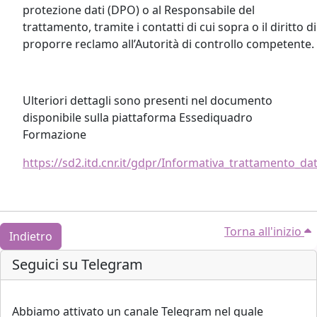
protezione dati (DPO) o al Responsabile del
trattamento, tramite i contatti di cui sopra o il diritto di
proporre reclamo all’Autorità di controllo competente.
Ulteriori dettagli sono presenti nel documento
disponibile sulla piattaforma Essediquadro
Formazione
https://sd2.itd.cnr.it/gdpr/Informativa_trattamento_da
Torna all'inizio
Indietro
Blocchi
Salta Seguici su Telegram
Seguici su Telegram
Abbiamo attivato un canale Telegram nel quale