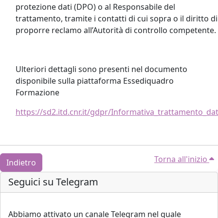
protezione dati (DPO) o al Responsabile del
trattamento, tramite i contatti di cui sopra o il diritto di
proporre reclamo all’Autorità di controllo competente.
Ulteriori dettagli sono presenti nel documento
disponibile sulla piattaforma Essediquadro
Formazione
https://sd2.itd.cnr.it/gdpr/Informativa_trattamento_da
Torna all'inizio
Indietro
Blocchi
Salta Seguici su Telegram
Seguici su Telegram
Abbiamo attivato un canale Telegram nel quale