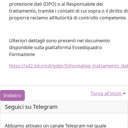
protezione dati (DPO) o al Responsabile del
trattamento, tramite i contatti di cui sopra o il diritto di
proporre reclamo all’Autorità di controllo competente.
Ulteriori dettagli sono presenti nel documento
disponibile sulla piattaforma Essediquadro
Formazione
https://sd2.itd.cnr.it/gdpr/Informativa_trattamento_da
Torna all'inizio
Indietro
Blocchi
Salta Seguici su Telegram
Seguici su Telegram
Abbiamo attivato un canale Telegram nel quale