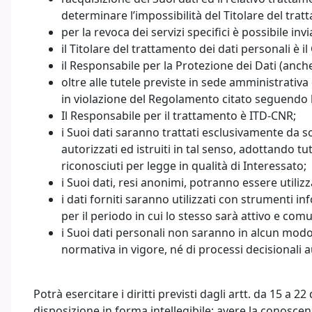
determinare l’impossibilità del Titolare del trat
per la revoca dei servizi specifici è possibile in
il Titolare del trattamento dei dati personali è 
il Responsabile per la Protezione dei Dati (anch
oltre alle tutele previste in sede amministrativ
in violazione del Regolamento citato seguendo le
Il Responsabile per il trattamento è ITD-CNR;
i Suoi dati saranno trattati esclusivamente da sog
autorizzati ed istruiti in tal senso, adottando tu
riconosciuti per legge in qualità di Interessato;
i Suoi dati, resi anonimi, potranno essere utilizza
i dati forniti saranno utilizzati con strumenti in
per il periodo in cui lo stesso sarà attivo e com
i Suoi dati personali non saranno in alcun modo 
normativa in vigore, né di processi decisionali 
Potrà esercitare i diritti previsti dagli artt. da 15 a
disposizione in forma intellegibile; avere la conoscen