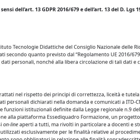
 sensi dell’art. 13 GDPR 2016/679 e dell’art. 13 del D. Lgs 
Istituto Tecnologie Didattiche del Consiglio Nazionale delle R
 secondo quanto previsto dal “Regolamento UE 2016/679 e de
dati personali, nonché alla libera circolazione di tali dati
 trattati nel rispetto dei principi di correttezza, liceità e tu
 dati personali dichiarati nella domanda e comunicati a ITD
le funzioni istituzionali definite dalla Legge regionale n.9 
rizione alla piattaforma Essediquadro Formazione, un progetto
si
on-line
aperti a tutti, ma rivolti in particolare a docenti e
tilizzati esclusivamente per le finalità relative al procedi
mento sono obbligatori in relazione alle finalità sopradescritt