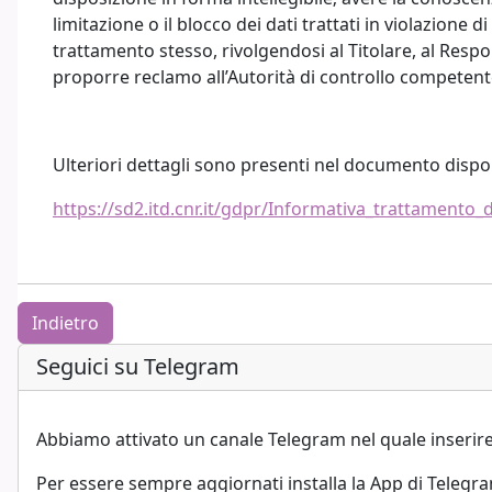
limitazione o il blocco dei dati trattati in violazione d
trattamento stesso, rivolgendosi al Titolare, al Respon
proporre reclamo all’Autorità di controllo competent
Ulteriori dettagli sono presenti nel documento disp
https://sd2.itd.cnr.it/gdpr/Informativa_trattamento_
Indietro
Blocchi
Salta Seguici su Telegram
Seguici su Telegram
Abbiamo attivato un canale Telegram nel quale inserir
Per essere sempre aggiornati installa la App di Telegra