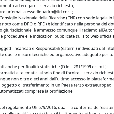
tamento ad erogare il servizio richiesto;
viare un’email a essediquadro@itd.cnr.it;
il Consiglio Nazionale delle Ricerche (CNR) con sede legale in
e noto come DPO o RPD) è identificato nella persona del dott
a o giurisdizionale, è ammesso comunque il reclamo all’Auto
 procedure e le indicazioni pubblicate sul sito web ufficiale
getti incaricati e Responsabili (esterni) individuati dal Tito
tte quelle misure tecniche ed organizzative adeguate per tutela
ti anche per finalità statistiche (D.lgs. 281/1999 e s.m.i.);
formatici e telematici al solo fine di fornire il servizio rich
unque non oltre dieci anni dall’ultimo accesso in piattaforma
oggetto di trasferimento in un Paese terzo extraeuropeo, né
automatizzati compresa la profilazione.
 22 del regolamento UE 679/2016, quali: la conferma dell’esist
za delle finalità su cui si basa il trattamento; ottenere la c