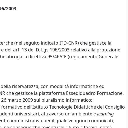
196/2003
icerche (nel seguito indicato ITD-CNR) che gestisce la
ll’art. 13 del D. Lgs 196/2003 relativo alla protezione
 e che abroga la direttiva 95/46/CE (regolamento Generale
tela della riservatezza, con modalità informatiche ed
-CNR che gestisce la piattaforma Essediquadro Formazione.
del 26 marzo 2009 sul pluralismo informatico;
 formativo dell’Istituto Tecnologie Didattiche del Consiglio
 studenti universitari, attraverso un ambiente
e-learning
mento amministrativo per il quale vengono comunicati;
e; ne consegue che l’eventuale rifiuto a fornirli potrà