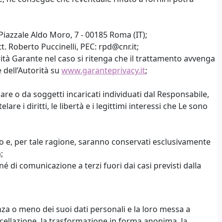
 Piazzale Aldo Moro, 7 - 00185 Roma (IT);
. Roberto Puccinelli, PEC: rpd@cnr.it;
rità Garante nel caso si ritenga che il trattamento avvenga
 dell’Autorità su
www.garanteprivacy.it
;
lare o da soggetti incaricati individuati dal Responsabile,
re i diritti, le libertà e i legittimi interessi che Le sono
iesto e, per tale ragione, saranno conservati esclusivamente
;
 di comunicazione a terzi fuori dai casi previsti dalla
enza o meno dei suoi dati personali e la loro messa a
ancellazione, la trasformazione in forma anonima, la