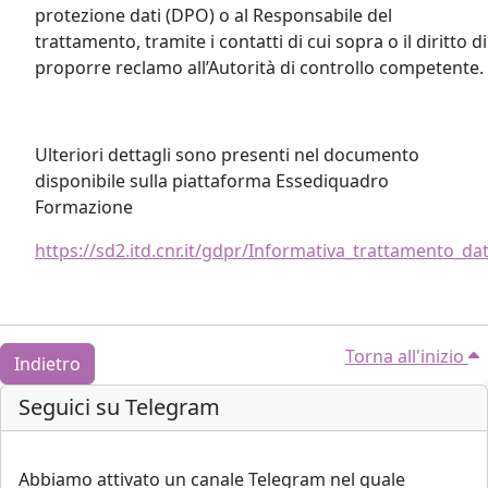
protezione dati (DPO) o al Responsabile del
trattamento, tramite i contatti di cui sopra o il diritto di
proporre reclamo all’Autorità di controllo competente.
Ulteriori dettagli sono presenti nel documento
disponibile sulla piattaforma Essediquadro
Formazione
https://sd2.itd.cnr.it/gdpr/Informativa_trattamento_da
Torna all'inizio
Indietro
Blocchi
Salta Seguici su Telegram
Seguici su Telegram
Abbiamo attivato un canale Telegram nel quale