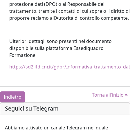
protezione dati (DPO) o al Responsabile del
trattamento, tramite i contatti di cui sopra o il diritto di
proporre reclamo all’Autorità di controllo competente.
Ulteriori dettagli sono presenti nel documento
disponibile sulla piattaforma Essediquadro
Formazione
https://sd2.itd.cnr.it/gdpr/Informativa_trattamento_da
Torna all'inizio
Indietro
Blocchi
Salta Seguici su Telegram
Seguici su Telegram
Abbiamo attivato un canale Telegram nel quale