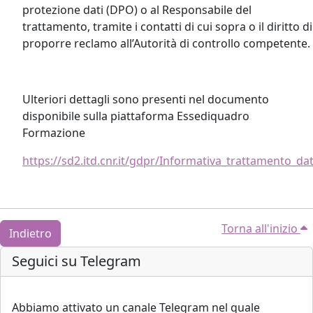
protezione dati (DPO) o al Responsabile del
trattamento, tramite i contatti di cui sopra o il diritto di
proporre reclamo all’Autorità di controllo competente.
Ulteriori dettagli sono presenti nel documento
disponibile sulla piattaforma Essediquadro
Formazione
https://sd2.itd.cnr.it/gdpr/Informativa_trattamento_da
Torna all'inizio
Indietro
Blocchi
Salta Seguici su Telegram
Seguici su Telegram
Abbiamo attivato un canale Telegram nel quale