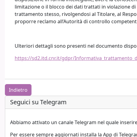
limitazione o il blocco dei dati trattati in violazione d
trattamento stesso, rivolgendosi al Titolare, al Respon
proporre reclamo all’Autorità di controllo competent
Ulteriori dettagli sono presenti nel documento disp
https://sd2.itd.cnr.it/gdpr/Informativa_trattamento_
Indietro
Blocchi
Salta Seguici su Telegram
Seguici su Telegram
Abbiamo attivato un canale Telegram nel quale inserir
Per essere sempre aggiornati installa la App di Telegra