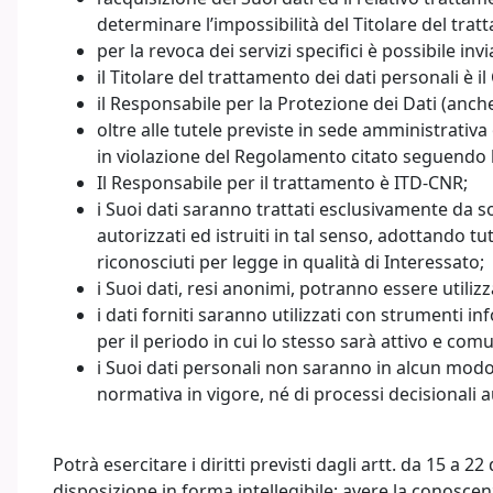
determinare l’impossibilità del Titolare del trat
per la revoca dei servizi specifici è possibile in
il Titolare del trattamento dei dati personali è 
il Responsabile per la Protezione dei Dati (anch
oltre alle tutele previste in sede amministrativ
in violazione del Regolamento citato seguendo le
Il Responsabile per il trattamento è ITD-CNR;
i Suoi dati saranno trattati esclusivamente da sog
autorizzati ed istruiti in tal senso, adottando tu
riconosciuti per legge in qualità di Interessato;
i Suoi dati, resi anonimi, potranno essere utilizza
i dati forniti saranno utilizzati con strumenti in
per il periodo in cui lo stesso sarà attivo e com
i Suoi dati personali non saranno in alcun modo 
normativa in vigore, né di processi decisionali 
Potrà esercitare i diritti previsti dagli artt. da 15 a
disposizione in forma intellegibile; avere la conoscen