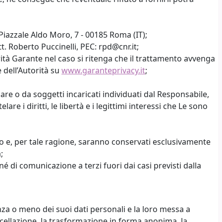
 Piazzale Aldo Moro, 7 - 00185 Roma (IT);
. Roberto Puccinelli, PEC: rpd@cnr.it;
rità Garante nel caso si ritenga che il trattamento avvenga
 dell’Autorità su
www.garanteprivacy.it
;
lare o da soggetti incaricati individuati dal Responsabile,
re i diritti, le libertà e i legittimi interessi che Le sono
iesto e, per tale ragione, saranno conservati esclusivamente
;
 di comunicazione a terzi fuori dai casi previsti dalla
enza o meno dei suoi dati personali e la loro messa a
ancellazione, la trasformazione in forma anonima, la