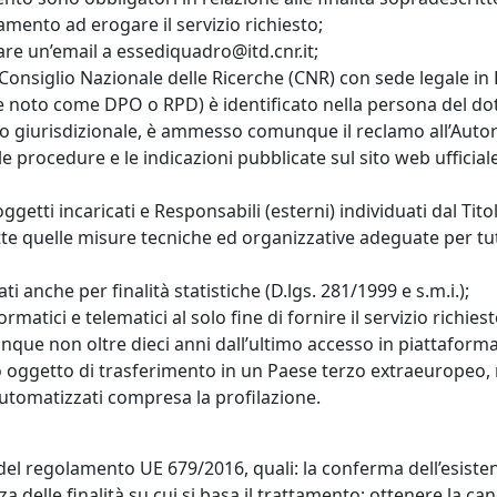
tamento ad erogare il servizio richiesto;
viare un’email a essediquadro@itd.cnr.it;
il Consiglio Nazionale delle Ricerche (CNR) con sede legale in
e noto come DPO o RPD) è identificato nella persona del dott
a o giurisdizionale, è ammesso comunque il reclamo all’Auto
 procedure e le indicazioni pubblicate sul sito web ufficiale
getti incaricati e Responsabili (esterni) individuati dal Tito
tte quelle misure tecniche ed organizzative adeguate per tutela
ti anche per finalità statistiche (D.lgs. 281/1999 e s.m.i.);
formatici e telematici al solo fine di fornire il servizio rich
unque non oltre dieci anni dall’ultimo accesso in piattaforma
oggetto di trasferimento in un Paese terzo extraeuropeo, né
automatizzati compresa la profilazione.
 22 del regolamento UE 679/2016, quali: la conferma dell’esist
za delle finalità su cui si basa il trattamento; ottenere la c