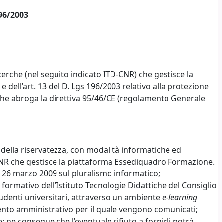
196/2003
icerche (nel seguito indicato ITD-CNR) che gestisce la
ll’art. 13 del D. Lgs 196/2003 relativo alla protezione
 e che abroga la direttiva 95/46/CE (regolamento Generale
tela della riservatezza, con modalità informatiche ed
-CNR che gestisce la piattaforma Essediquadro Formazione.
del 26 marzo 2009 sul pluralismo informatico;
 formativo dell’Istituto Tecnologie Didattiche del Consiglio
 studenti universitari, attraverso un ambiente
e-learning
mento amministrativo per il quale vengono comunicati;
e; ne consegue che l’eventuale rifiuto a fornirli potrà