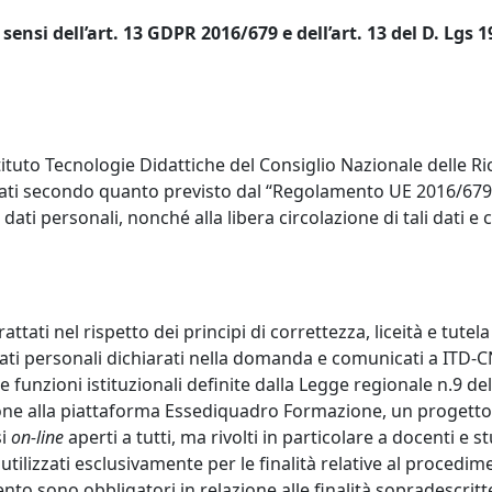
 sensi dell’art. 13 GDPR 2016/679 e dell’art. 13 del D. Lgs 
Istituto Tecnologie Didattiche del Consiglio Nazionale delle R
 secondo quanto previsto dal “Regolamento UE 2016/679 e de
dati personali, nonché alla libera circolazione di tali dati
 trattati nel rispetto dei principi di correttezza, liceità e tu
 dati personali dichiarati nella domanda e comunicati a ITD
le funzioni istituzionali definite dalla Legge regionale n.9 
rizione alla piattaforma Essediquadro Formazione, un progetto
si
on-line
aperti a tutti, ma rivolti in particolare a docenti e
tilizzati esclusivamente per le finalità relative al procedi
mento sono obbligatori in relazione alle finalità sopradescritt