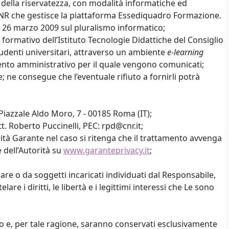
tela della riservatezza, con modalità informatiche ed
-CNR che gestisce la piattaforma Essediquadro Formazione.
del 26 marzo 2009 sul pluralismo informatico;
 formativo dell’Istituto Tecnologie Didattiche del Consiglio
 studenti universitari, attraverso un ambiente
e-learning
mento amministrativo per il quale vengono comunicati;
e; ne consegue che l’eventuale rifiuto a fornirli potrà
 Piazzale Aldo Moro, 7 - 00185 Roma (IT);
. Roberto Puccinelli, PEC: rpd@cnr.it;
rità Garante nel caso si ritenga che il trattamento avvenga
 dell’Autorità su
www.garanteprivacy.it
;
lare o da soggetti incaricati individuati dal Responsabile,
re i diritti, le libertà e i legittimi interessi che Le sono
iesto e, per tale ragione, saranno conservati esclusivamente