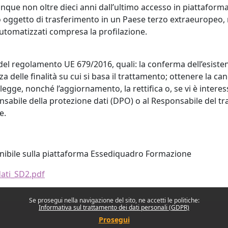
unque non oltre dieci anni dall’ultimo accesso in piattaforma
oggetto di trasferimento in un Paese terzo extraeuropeo, né
automatizzati compresa la profilazione.
 22 del regolamento UE 679/2016, quali: la conferma dell’esist
za delle finalità su cui si basa il trattamento; ottenere la c
i legge, nonché l’aggiornamento, la rettifica o, se vi è interess
sabile della protezione dati (DPO) o al Responsabile del tratt
e.
onibile sulla piattaforma Essediquadro Formazione
dati_SD2.pdf
Se prosegui nella navigazione del sito, ne accetti le politiche:
Informativa sul trattamento dei dati personali (GDPR)
Prosegui