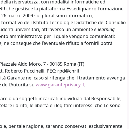
tela della riservatezza, con modalità informatiche ed
-CNR che gestisce la piattaforma Essediquadro Formazione.
del 26 marzo 2009 sul pluralismo informatico;
 formativo dell’Istituto Tecnologie Didattiche del Consiglio
 studenti universitari, attraverso un ambiente
e-learning
mento amministrativo per il quale vengono comunicati;
e; ne consegue che l’eventuale rifiuto a fornirli potrà
 Piazzale Aldo Moro, 7 - 00185 Roma (IT);
. Roberto Puccinelli, PEC: rpd@cnr.it;
rità Garante nel caso si ritenga che il trattamento avvenga
 dell’Autorità su
www.garanteprivacy.it
;
lare o da soggetti incaricati individuati dal Responsabile,
re i diritti, le libertà e i legittimi interessi che Le sono
iesto e, per tale ragione, saranno conservati esclusivamente