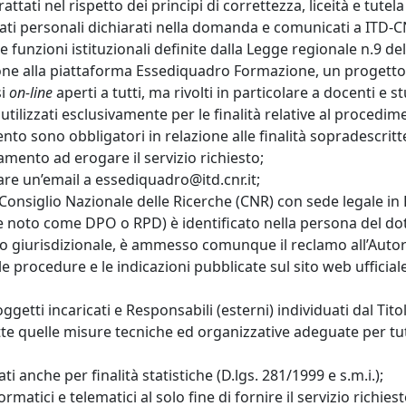
 trattati nel rispetto dei principi di correttezza, liceità e tu
 dati personali dichiarati nella domanda e comunicati a ITD
le funzioni istituzionali definite dalla Legge regionale n.9 
rizione alla piattaforma Essediquadro Formazione, un progetto
si
on-line
aperti a tutti, ma rivolti in particolare a docenti e
tilizzati esclusivamente per le finalità relative al procedi
mento sono obbligatori in relazione alle finalità sopradescritt
tamento ad erogare il servizio richiesto;
viare un’email a essediquadro@itd.cnr.it;
il Consiglio Nazionale delle Ricerche (CNR) con sede legale in
e noto come DPO o RPD) è identificato nella persona del dott
a o giurisdizionale, è ammesso comunque il reclamo all’Auto
 procedure e le indicazioni pubblicate sul sito web ufficiale
getti incaricati e Responsabili (esterni) individuati dal Tito
tte quelle misure tecniche ed organizzative adeguate per tutela
ti anche per finalità statistiche (D.lgs. 281/1999 e s.m.i.);
formatici e telematici al solo fine di fornire il servizio rich