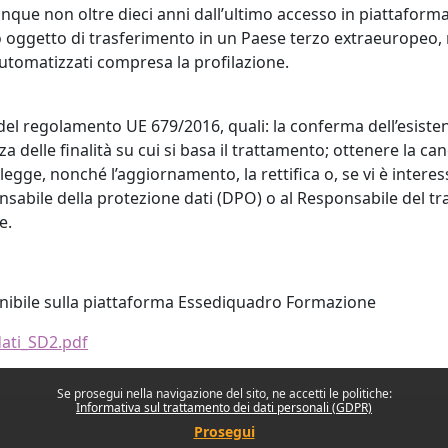
unque non oltre dieci anni dall’ultimo accesso in piattaforma
oggetto di trasferimento in un Paese terzo extraeuropeo, né
automatizzati compresa la profilazione.
 22 del regolamento UE 679/2016, quali: la conferma dell’esist
za delle finalità su cui si basa il trattamento; ottenere la c
i legge, nonché l’aggiornamento, la rettifica o, se vi è interess
sabile della protezione dati (DPO) o al Responsabile del tratt
e.
onibile sulla piattaforma Essediquadro Formazione
dati_SD2.pdf
Se prosegui nella navigazione del sito, ne accetti le politiche:
Informativa sul trattamento dei dati personali (GDPR)
Prosegui