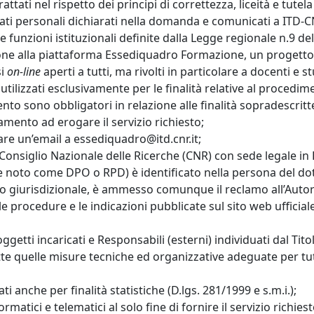
 trattati nel rispetto dei principi di correttezza, liceità e tu
 dati personali dichiarati nella domanda e comunicati a ITD
le funzioni istituzionali definite dalla Legge regionale n.9 
rizione alla piattaforma Essediquadro Formazione, un progetto
si
on-line
aperti a tutti, ma rivolti in particolare a docenti e
tilizzati esclusivamente per le finalità relative al procedi
mento sono obbligatori in relazione alle finalità sopradescritt
tamento ad erogare il servizio richiesto;
viare un’email a essediquadro@itd.cnr.it;
il Consiglio Nazionale delle Ricerche (CNR) con sede legale in
e noto come DPO o RPD) è identificato nella persona del dott
a o giurisdizionale, è ammesso comunque il reclamo all’Auto
 procedure e le indicazioni pubblicate sul sito web ufficiale
getti incaricati e Responsabili (esterni) individuati dal Tito
tte quelle misure tecniche ed organizzative adeguate per tutela
ti anche per finalità statistiche (D.lgs. 281/1999 e s.m.i.);
formatici e telematici al solo fine di fornire il servizio rich