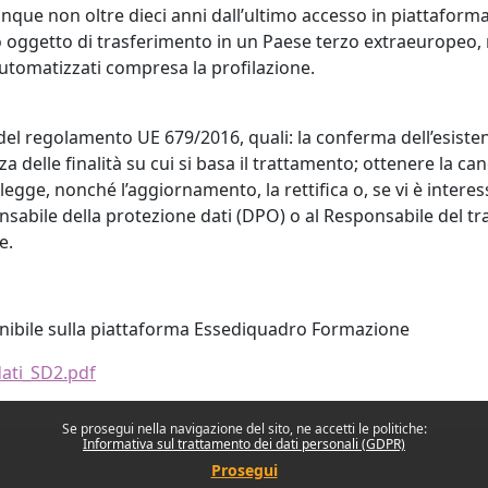
unque non oltre dieci anni dall’ultimo accesso in piattaforma
oggetto di trasferimento in un Paese terzo extraeuropeo, né
automatizzati compresa la profilazione.
 22 del regolamento UE 679/2016, quali: la conferma dell’esist
za delle finalità su cui si basa il trattamento; ottenere la c
i legge, nonché l’aggiornamento, la rettifica o, se vi è interess
sabile della protezione dati (DPO) o al Responsabile del tratt
e.
onibile sulla piattaforma Essediquadro Formazione
dati_SD2.pdf
Se prosegui nella navigazione del sito, ne accetti le politiche:
Informativa sul trattamento dei dati personali (GDPR)
Prosegui