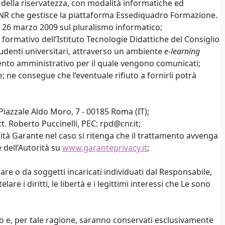
tela della riservatezza, con modalità informatiche ed
-CNR che gestisce la piattaforma Essediquadro Formazione.
del 26 marzo 2009 sul pluralismo informatico;
 formativo dell’Istituto Tecnologie Didattiche del Consiglio
 studenti universitari, attraverso un ambiente
e-learning
mento amministrativo per il quale vengono comunicati;
e; ne consegue che l’eventuale rifiuto a fornirli potrà
 Piazzale Aldo Moro, 7 - 00185 Roma (IT);
. Roberto Puccinelli, PEC: rpd@cnr.it;
rità Garante nel caso si ritenga che il trattamento avvenga
 dell’Autorità su
www.garanteprivacy.it
;
lare o da soggetti incaricati individuati dal Responsabile,
re i diritti, le libertà e i legittimi interessi che Le sono
iesto e, per tale ragione, saranno conservati esclusivamente