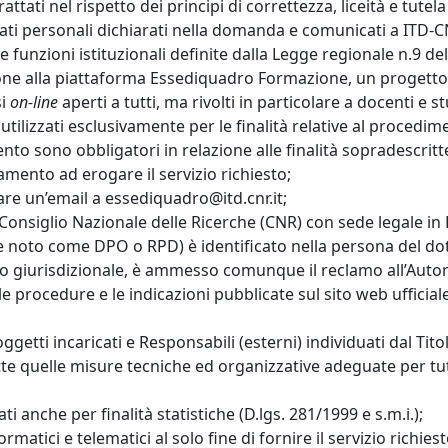
 trattati nel rispetto dei principi di correttezza, liceità e tu
 dati personali dichiarati nella domanda e comunicati a ITD
le funzioni istituzionali definite dalla Legge regionale n.9 
rizione alla piattaforma Essediquadro Formazione, un progetto
si
on-line
aperti a tutti, ma rivolti in particolare a docenti e
tilizzati esclusivamente per le finalità relative al procedi
mento sono obbligatori in relazione alle finalità sopradescritt
tamento ad erogare il servizio richiesto;
viare un’email a essediquadro@itd.cnr.it;
il Consiglio Nazionale delle Ricerche (CNR) con sede legale in
e noto come DPO o RPD) è identificato nella persona del dott
a o giurisdizionale, è ammesso comunque il reclamo all’Auto
 procedure e le indicazioni pubblicate sul sito web ufficiale
getti incaricati e Responsabili (esterni) individuati dal Tito
tte quelle misure tecniche ed organizzative adeguate per tutela
ti anche per finalità statistiche (D.lgs. 281/1999 e s.m.i.);
formatici e telematici al solo fine di fornire il servizio rich