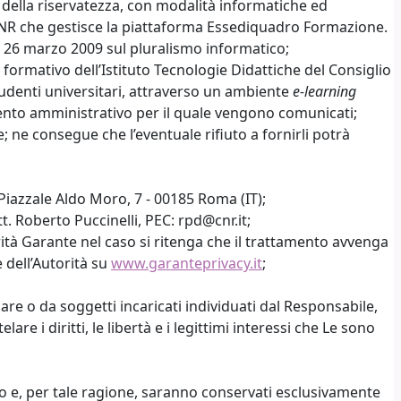
tela della riservatezza, con modalità informatiche ed
-CNR che gestisce la piattaforma Essediquadro Formazione.
del 26 marzo 2009 sul pluralismo informatico;
 formativo dell’Istituto Tecnologie Didattiche del Consiglio
 studenti universitari, attraverso un ambiente
e-learning
mento amministrativo per il quale vengono comunicati;
e; ne consegue che l’eventuale rifiuto a fornirli potrà
 Piazzale Aldo Moro, 7 - 00185 Roma (IT);
. Roberto Puccinelli, PEC: rpd@cnr.it;
rità Garante nel caso si ritenga che il trattamento avvenga
 dell’Autorità su
www.garanteprivacy.it
;
lare o da soggetti incaricati individuati dal Responsabile,
re i diritti, le libertà e i legittimi interessi che Le sono
iesto e, per tale ragione, saranno conservati esclusivamente