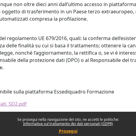
unque non oltre dieci anni dall’ultimo accesso in piattaforma
oggetto di trasferimento in un Paese terzo extraeuropeo, né
automatizzati compresa la profilazione.
 22 del regolamento UE 679/2016, quali: la conferma dell’esist
za delle finalità su cui si basa il trattamento; ottenere la c
i legge, nonché l’aggiornamento, la rettifica o, se vi è interess
sabile della protezione dati (DPO) o al Responsabile del tratt
e.
onibile sulla piattaforma Essediquadro Formazione
dati_SD2.pdf
Se prosegui nella navigazione del sito, ne accetti le politiche:
Informativa sul trattamento dei dati personali (GDPR)
Prosegui