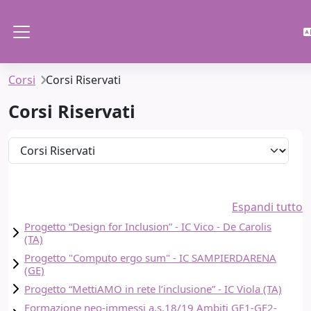
Vai al contenuto principale
Pannello laterale
Corsi
Corsi Riservati
Corsi Riservati
Categorie di corso
Espandi tutto
Progetto “Design for Inclusion” - IC Vico - De Carolis
(TA)
Progetto "Computo ergo sum" - IC SAMPIERDARENA
(GE)
Progetto “MettiAMO in rete l’inclusione” - IC Viola (TA)
Formazione neo-immessi a.s.18/19 Ambiti GE1-GE2-