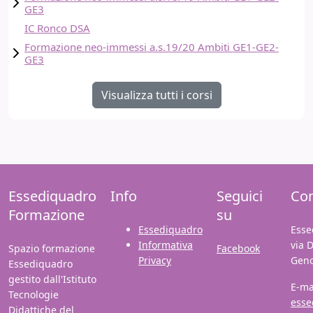
GE3
IC Ronco DSA
Formazione neo-immessi a.s.19/20 Ambiti GE1-GE2-
GE3
Visualizza tutti i corsi
Essediquadro
Info
Seguici
Con
Formazione
su
Essediquadro
Esse
Informativa
via 
Spazio formazione
Facebook
Privacy
Gen
Essediquadro
gestito dall'Istituto
E-ma
Tecnologie
esse
Didattiche del