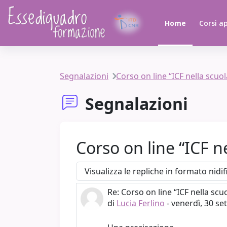
Vai al contenuto principale
Home
Corsi ap
Segnalazioni
Corso on line “ICF nella scuol
Segnalazioni
Corso on line “ICF n
Modalità visualizzazione
Re: Corso on line “ICF nella scu
Numero di risposte: 0
di
Lucia Ferlino
-
venerdì, 30 se