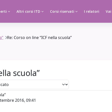
erti
Altri corsi ITD
Corsi riservati
I relatori
Vai
a”
Re: Corso on line “ICF nella scuola”
ella scuola”
ola”
ttembre 2016, 09:41