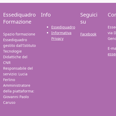
Essediquadro
Info
Seguici
Con
Formazione
su
Essediquadro
Esse
Informativa
via 
Spazio formazione
Facebook
Privacy
Gen
Essediquadro
gestito dall'Istituto
E-ma
Tecnologie
esse
Didattiche del
CNR
Responsabile del
servizio: Lucia
Ferlino
Amministratore
della piattaforma:
Giovanni Paolo
Caruso