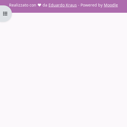
Realizzato con ❤️ da
Eduardo Kraus
- Powered by
Moodle
Apri indice del corso