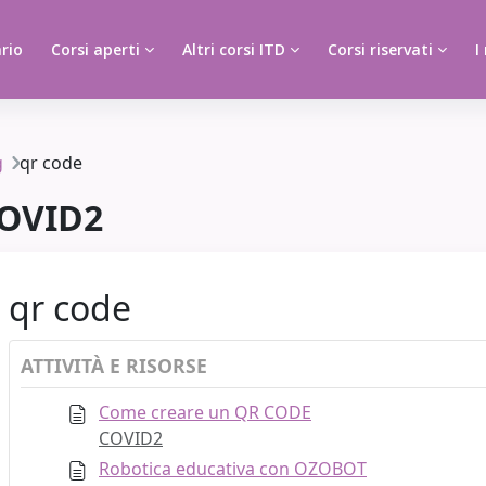
rio
Corsi aperti
Altri corsi ITD
Corsi riservati
I
g
qr code
OVID2
qr code
ATTIVITÀ E RISORSE
Come creare un QR CODE
COVID2
Robotica educativa con OZOBOT