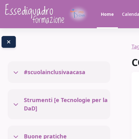
Vai al contenuto principale
Home
Calenda
Ta
C
#scuolainclusivaacasa
Minimizza
Strumenti [e Tecnologie per la
Minimizza
DaD]
Buone pratiche