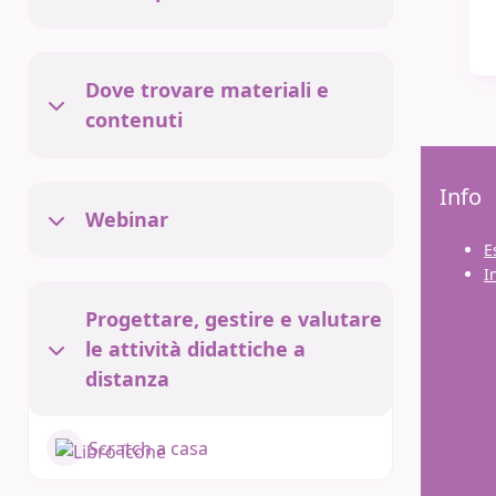
Minimizza
Dove trovare materiali e
Minimizza
contenuti
Essediquadro Formazione
Info
Webinar
Minimizza
Spazio formazione Essediquadro
E
gestito dall'Istituto Tecnologie
I
Didattiche del CNR
Progettare, gestire e valutare
Responsabile del servizio: Lucia
le attività didattiche a
Ferlino
Minimizza
Amministratore della piattaforma:
distanza
Giovanni Paolo Caruso
Scratch a casa