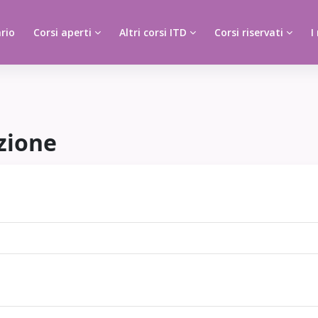
rio
Corsi aperti
Altri corsi ITD
Corsi riservati
I
zione