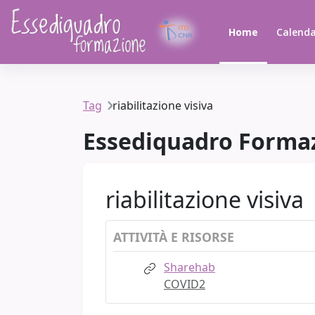
Vai al contenuto principale
Home
Calenda
Tag
riabilitazione visiva
Essediquadro Forma
riabilitazione visiva
ATTIVITÀ E RISORSE
Sharehab
COVID2