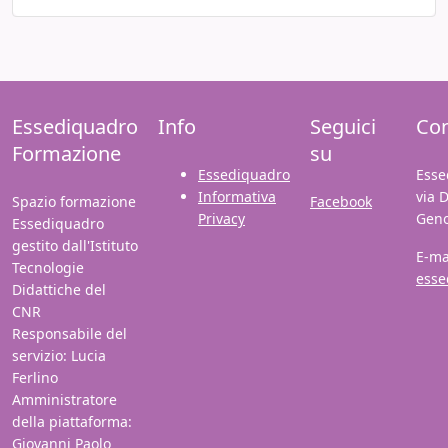
Essediquadro
Info
Seguici
Con
Formazione
su
Essediquadro
Esse
Informativa
via 
Spazio formazione
Facebook
Privacy
Gen
Essediquadro
gestito dall'Istituto
E-ma
Tecnologie
esse
Didattiche del
CNR
Responsabile del
servizio: Lucia
Ferlino
Amministratore
della piattaforma:
Giovanni Paolo