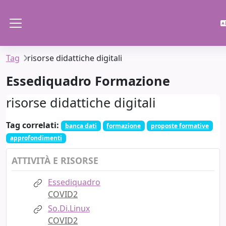
Vai al contenuto principale
Pannello laterale
Tag
risorse didattiche digitali
Essediquadro Formazione
risorse didattiche digitali
Tag correlati:
banca dati
formazione
proposte formative
approfondimenti
ATTIVITÀ E RISORSE
Essediquadro
COVID2
So.Di.Linux
COVID2