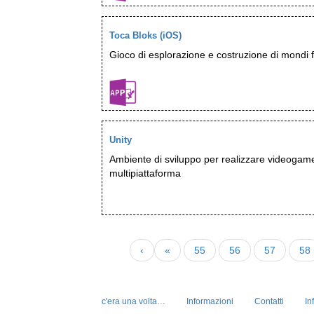
Toca Bloks (iOS)
Gioco di esplorazione e costruzione di mondi f
Unity
Ambiente di sviluppo per realizzare videogam
multipiattaforma
‹
«
55
56
57
58
c'era una volta…
Informazioni
Contatti
In