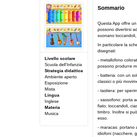
Sommario
Questa App offre un 
possono divertirsi ad
suonano toccandoli, 
In particolare la sch
disegnati:
Livello scolare
- metallofono colora
Scuola dell'Infanzia
possono produrre mel
Strategia didattica
- batteria: con un so
Ambiente aperto
classici o più movime
Esposizione
Mista
- tastiera: per sper
Lingua
- sassofono: porta a
Inglese
fiato; toccandoli, c
Materia
timbro. Inoltre si p
Musica
esso.
- maracas: portano a
idiofoni (nacchere, gu