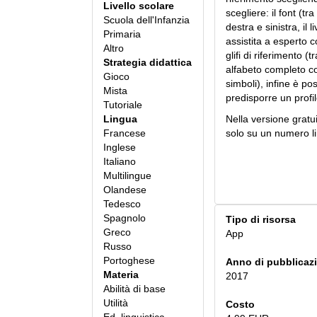
Livello scolare
scegliere: il font (t
Scuola dell'Infanzia
destra e sinistra, il l
Primaria
assistita a esperto co
Altro
glifi di riferimento (
Strategia didattica
alfabeto completo co
Gioco
simboli), infine è pos
Mista
predisporre un profil
Tutoriale
Lingua
Nella versione gratu
Francese
solo su un numero li
Inglese
Italiano
Multilingue
Olandese
Tedesco
Spagnolo
Tipo di risorsa
Greco
App
Russo
Portoghese
Anno di pubblicaz
Materia
2017
Abilità di base
Utilità
Costo