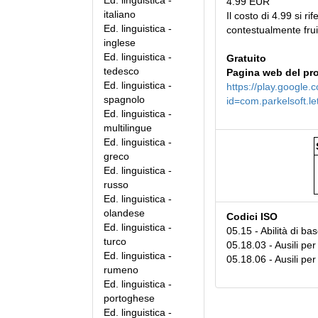
Ed. linguistica -
4.99 EUR
italiano
Il costo di 4.99 si rif
Ed. linguistica -
contestualmente frui
inglese
Ed. linguistica -
Gratuito
tedesco
Pagina web del pr
Ed. linguistica -
https://play.google.
spagnolo
id=com.parkelsoft.le
Ed. linguistica -
multilingue
Ed. linguistica -
greco
Ed. linguistica -
russo
Ed. linguistica -
olandese
Codici ISO
Ed. linguistica -
05.15 - Abilità di ba
turco
05.18.03 - Ausili per
Ed. linguistica -
05.18.06 - Ausili per 
rumeno
Ed. linguistica -
portoghese
Ed. linguistica -