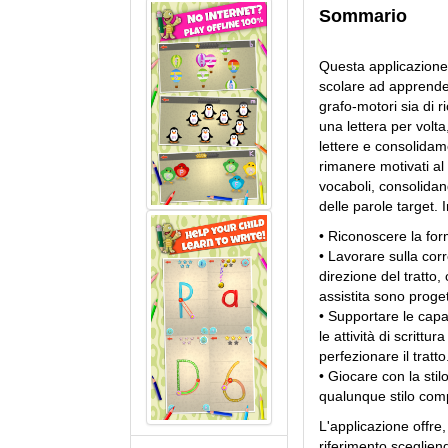
Sommario
Questa applicazione 
scolare ad apprender
grafo-motori sia di 
una lettera per volta
lettere e consolidame
rimanere motivati 
vocaboli, consolidan
delle parole target. 
• Riconoscere la form
• Lavorare sulla corre
direzione del tratto, o
assistita sono proget
• Supportare le capaci
le attività di scrittu
perfezionare il tratto
• Giocare con la st
qualunque stilo compa
L'applicazione offre, 
riferimento scegliendo