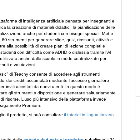
ttaforma di intelligenza artificiale pensata per insegnanti e
ca la creazione di materiali didattici, la pianificazione delle
nalizzazione anche per studenti con bisogni speciali. Mette
 60 strumenti per generare slide, quiz, riassunti, attività e
ltre alla possibilità di creare piani di lezione completi e
a studenti con difficoltà come ADHD o dislessia tramite l’AI
utilizzato anche dalle scuole in modo centralizzato per
enuti e valutazioni.
Basic” di Teachy consente di accedere agli strumenti
do’ dei crediti accumulati mediante l’accesso giornaliero
per inviti accettati da nuovi utenti. In questo modo è
tare gli strumenti a disposizione e generare saltuariamente
di risorse. L’uso più intensivo della piattaforma invece
a pagamento Premium.
io il prodotto, si può consultare
il tutorial in lingua italiano
tratta dalla
scheda dedicata al prodotto
pubblicata il 24