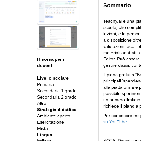
Sommario
Teachy.ai è una pia
scuole, che semplifi
lezioni, e la perso
a disposizione oltre
valutazioni, ecc., o
materiali adattati 
Editor. Può essere 
Risorsa per i
gestire classi, cont
docenti
Il piano gratuito “
Livello scolare
principali ‘spenden
Primaria
alla piattaforma e 
Secondaria 1 grado
possibile sperimen
Secondaria 2 grado
un numero limitato 
Altro
richiede il piano 
Strategia didattica
Per conoscere megl
Ambiente aperto
su YouTube
.
Esercitazione
Mista
Lingua
NOTA: Descrizione 
Italiano