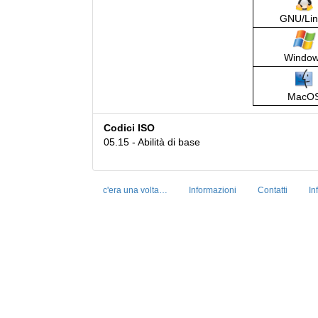
GNU/Lin
Windo
MacO
Codici ISO
05.15 - Abilità di base
c'era una volta…
Informazioni
Contatti
In