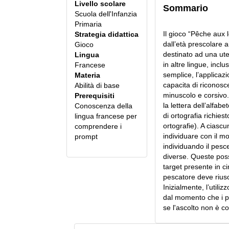
Livello scolare
Sommario
Scuola dell'Infanzia
Primaria
Il gioco “Pêche aux l
Strategia didattica
dall’età prescolare a
Gioco
destinato ad una ute
Lingua
in altre lingue, inclus
Francese
semplice, l’applicaz
Materia
capacita di riconosce
Abilità di base
minuscolo e corsivo.
Prerequisiti
la lettera dell’alfab
Conoscenza della
di ortografia richies
lingua francese per
ortografie). A ciascun
comprendere i
individuare con il m
prompt
individuando il pesce
diverse. Queste pos
target presente in ci
pescatore deve riusci
Inizialmente, l’utiliz
dal momento che i p
se l'ascolto non è co