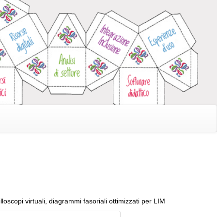
scilloscopi virtuali, diagrammi fasoriali ottimizzati per LIM