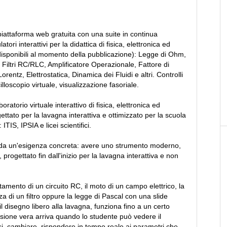
attaforma web gratuita con una suite in continua
tori interattivi per la didattica di fisica, elettronica ed
 disponibili al momento della pubblicazione): Legge di Ohm,
 Filtri RC/RLC, Amplificatore Operazionale, Fattore di
rentz, Elettrostatica, Dinamica dei Fluidi e altri. Controlli
lloscopio virtuale, visualizzazione fasoriale.
atorio virtuale interattivo di fisica, elettronica ed
gettato per la lavagna interattiva e ottimizzato per la scuola
ITIS, IPSIA e licei scientifici.
a un'esigenza concreta: avere uno strumento moderno,
progettato fin dall'inizio per la lavagna interattiva e non
.
amento di un circuito RC, il moto di un campo elettrico, la
za di un filtro oppure la legge di Pascal con una slide
il disegno libero alla lavagna, funziona fino a un certo
ione vera arriva quando lo studente può vedere il
 cambiare, rispondere in tempo reale ai parametri che