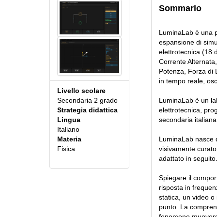
Sommario
LuminaLab è una pi
espansione di simula
elettrotecnica (18
Corrente Alternata,
Potenza, Forza di Lo
in tempo reale, osci
Livello scolare
LuminaLab è un labor
Secondaria 2 grado
elettrotecnica, pro
Strategia didattica
secondaria italiana: 
Lingua
Italiano
LuminaLab nasce d
Materia
visivamente curato, 
Fisica
adattato in seguito
Spiegare il comport
risposta in frequen
statica, un video o 
punto. La comprens
fenomeno muoversi,