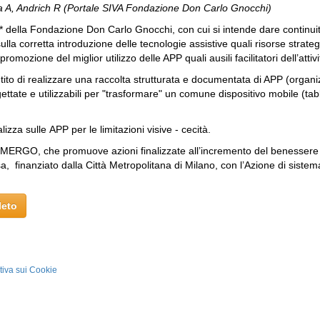
lla A, Andrich R (Portale SIVA Fondazione Don Carlo Gnocchi)
to* della Fondazione Don Carlo Gnocchi, con cui si intende dare continuità
sulla corretta introduzione delle tecnologie assistive quali risorse strate
promozione del miglior utilizzo delle APP quali ausili facilitatori dell’attiv
ntito di realizzare una raccolta strutturata e documentata di APP (organi
ettate e utilizzabili per "trasformare" un comune dispositivo mobile (tabl
alizza sulle APP per le limitazioni visive - cecità.
EMERGO, che promuove azioni finalizzate all’incremento del benessere e
sa, finanziato dalla Città Metropolitana di Milano, con l’Azione di sistem
leto
tiva sui Cookie