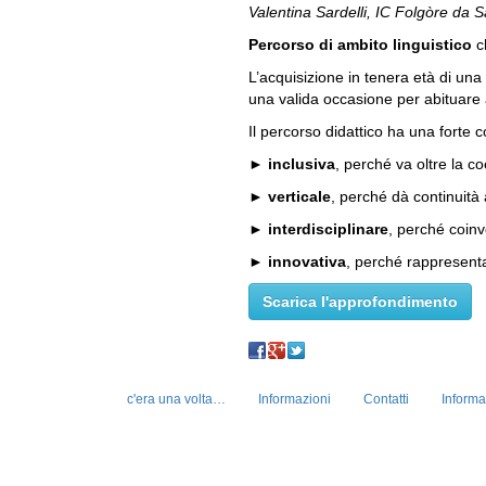
Valentina Sardelli, IC Folgòre da 
Percorso di ambito linguistico
ch
L’acquisizione in tenera età di una
una valida occasione per abituare
Il percorso didattico ha una forte 
►
inclusiva
, perché va oltre la c
►
verticale
, perché dà continuità 
►
interdisciplinare
, perché coinvo
►
innovativa
, perché rappresenta 
Scarica l'approfondimento
c'era una volta…
Informazioni
Contatti
Informa