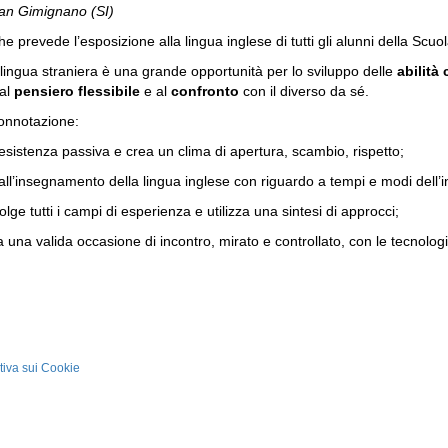
San Gimignano (SI)
e prevede l’esposizione alla lingua inglese di tutti gli alunni della Scuola
 lingua straniera è una grande opportunità per lo sviluppo delle
abilità
 al
pensiero flessibile
e al
confronto
con il diverso da sé.
connotazione:
oesistenza passiva e crea un clima di apertura, scambio, rispetto;
all’insegnamento della lingua inglese con riguardo a tempi e modi dell’i
lge tutti i campi di esperienza e utilizza una sintesi di approcci;
una valida occasione di incontro, mirato e controllato, con le tecnologie
tiva sui Cookie