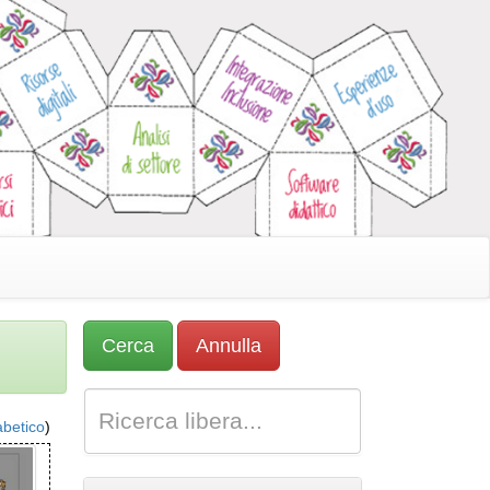
abetico
)