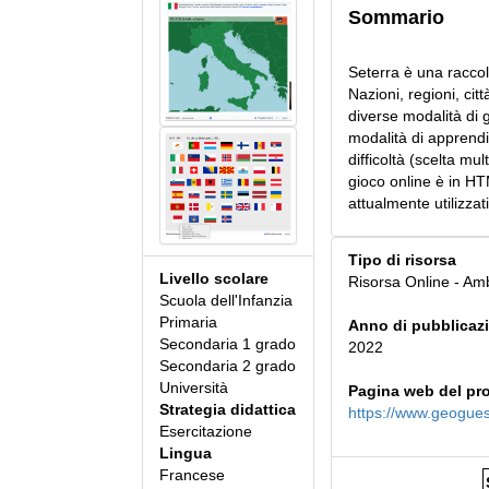
Sommario
Seterra è una raccolt
Nazioni, regioni, cit
diverse modalità di gi
modalità di apprendim
difficoltà (scelta mul
gioco online è in H
attualmente utilizzati
Tipo di risorsa
Livello scolare
Risorsa Online - Am
Scuola dell'Infanzia
Primaria
Anno di pubblicaz
Secondaria 1 grado
2022
Secondaria 2 grado
Università
Pagina web del pr
Strategia didattica
https://www.geoguess
Esercitazione
Lingua
Francese