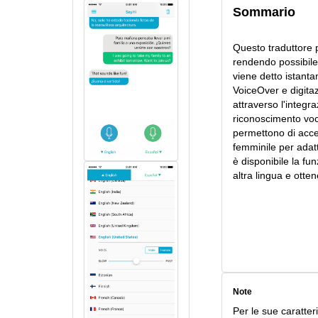
Sommario
Questo traduttore p
rendendo possibile
viene detto istanta
VoiceOver e digit
attraverso l'integr
riconoscimento voca
permettono di acce
femminile per adatta
è disponibile la fu
altra lingua e otte
Note
Per le sue caratter