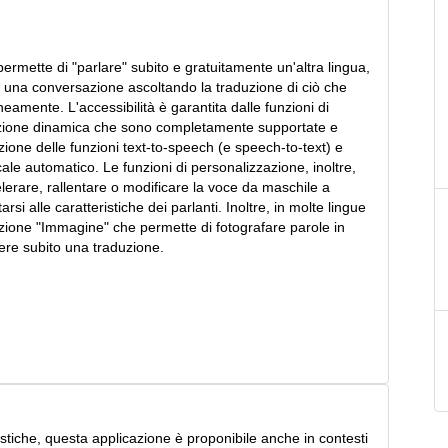
ermette di "parlare" subito e gratuitamente un'altra lingua,
 una conversazione ascoltando la traduzione di ciò che
neamente. L'accessibilità è garantita dalle funzioni di
azione dinamica che sono completamente supportate e
azione delle funzioni text-to-speech (e speech-to-text) e
le automatico. Le funzioni di personalizzazione, inoltre,
lerare, rallentare o modificare la voce da maschile a
rsi alle caratteristiche dei parlanti. Inoltre, in molte lingue
nzione "Immagine" che permette di fotografare parole in
nere subito una traduzione.
istiche, questa applicazione è proponibile anche in contesti