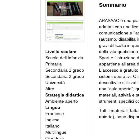
Sommario
ARASAAC è una piatta
adattati con una lic
comunicazione e l'acc
(autismo, disabilità i
gravi difficoltà in q
Livello scolare
della vita quotidiana
Scuola dell'Infanzia
Sport e l'Istruzione
Primaria
appartiene all'area 
Secondaria 1 grado
L'accesso è gratuito 
Secondaria 2 grado
sistemi operativi. Ol
Università
descrittivi e stilizzat
Altro
una "aula aperta", qu
Strategia didattica
materiali, attività e
Ambiente aperto
strumenti specifici c
Lingua
Tutti i materiali, fa
Francese
abierta), sono disponi
Inglese
Italiano
Multilingue
Olandese