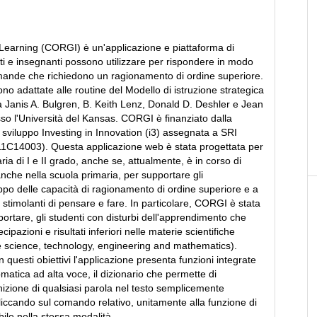
earning (CORGI) è un'applicazione e piattaforma di
i e insegnanti possono utilizzare per rispondere in modo
mande che richiedono un ragionamento di ordine superiore.
o adattate alle routine del Modello di istruzione strategica
a Janis A. Bulgren, B. Keith Lenz, Donald D. Deshler e Jean
o l'Università del Kansas. CORGI è finanziato dalla
 sviluppo Investing in Innovation (i3) assegnata a SRI
11C14003). Questa applicazione web è stata progettata per
ria di I e II grado, anche se, attualmente, è in corso di
che nella scuola primaria, per supportare gli
uppo delle capacità di ragionamento di ordine superiore e a
stimolanti di pensare e fare. In particolare, CORGI è stata
ortare, gli studenti con disturbi dell'apprendimento che
cipazioni e risultati inferiori nelle materie scientifiche
ese science, technology, engineering and mathematics).
uesti obiettivi l'applicazione presenta funzioni integrate
omatica ad alta voce, il dizionario che permette di
inizione di qualsiasi parola nel testo semplicemente
liccando sul comando relativo, unitamente alla funzione di
ile nella stessa modalità.