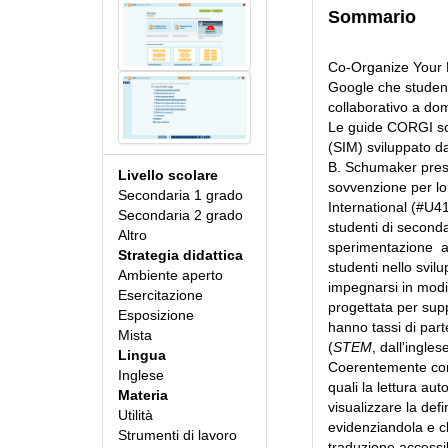
Sommario
Co-Organize Your L
Google che student
collaborativo a do
Le guide CORGI son
(SIM) sviluppato d
B. Schumaker press
Livello scolare
sovvenzione per lo
Secondaria 1 grado
International (#U4
Secondaria 2 grado
studenti di seconda
Altro
sperimentazione an
Strategia didattica
studenti nello svil
Ambiente aperto
impegnarsi in modi 
Esercitazione
progettata per supp
Esposizione
hanno tassi di parte
Mista
(
STEM
, dall'ingl
Lingua
Coerentemente con q
Inglese
quali la lettura aut
Materia
visualizzare la def
Utilità
evidenziandola e c
Strumenti di lavoro
traduzione accessib