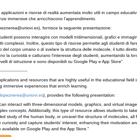
applicazioni e risorse di realtà aumentata molto utili in campo educati
enze immersive che arricchiscono l'apprendimento.
peznerea@uniovi.es), fornisce la seguente presentazione:
studenti possono interagire con modelli tridimensionali, grafici e immag
i complessi. Inoltre, questo tipo di risorse permette agli studenti di fare 
io del corpo umano o di svelare la struttura delle molecole, il tutto dir
no la curiosità e catturano l'interesse degli studenti, aumentando la lo
velli di istruzione e sono disponibili su Google Play e App Store".
------------------
plications and resources that are highly useful in the educational field
ng immersive experiences that enrich learning.
lopeznerea@uniovi.es
), provides the following presentation:
 can interact with three-dimensional models, graphics, and virtual ima
lex concepts. Additionally, this type of resource allows students to take 
ailed study of the human body, or unravel the structure of molecules, a
 curiosity and capture students' interest, enhancing their motivation 
re available on Google Play and the App Store."