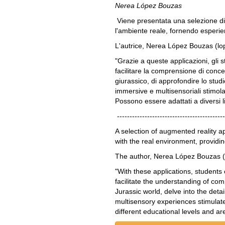
Nerea López Bouzas
Viene presentata una selezione di 
l'ambiente reale, fornendo esperi
L'autrice, Nerea López Bouzas (lo
"Grazie a queste applicazioni, gli 
facilitare la comprensione di concett
giurassico, di approfondire lo stud
immersive e multisensoriali stimola
Possono essere adattati a diversi li
-------------------------------------------
A selection of augmented reality ap
with the real environment, providi
The author, Nerea López Bouzas (
"With these applications, students
facilitate the understanding of comp
Jurassic world, delve into the det
multisensory experiences stimulate
different educational levels and a