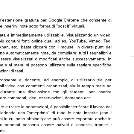
'estensione gratuita per Google Chrome che consente di
inserirvi note sotto forma di "post it" virtuali.
lata è immediatamente utilizzabile. Visualizzando un video,
più comuni fonti online quali ad es. YouTube, Vimeo, Ted,
Khan, etc., basta cliccare con il mouse in diversi punti del
no automaticamente note, da compilare; tutti i segnalibri e
ssere visualizzati o modificati anche successivamente. In
se e ai menu si possono utilizzare sulla tastiera specifiche
ioni di tasti.
onsente al docente, ad esempio, di utilizzarlo sia per
ali video con commenti organizzati, sia in tempo reale ad
urante una discussione con gli studenti, per inserire
loro commenti, idee, osservazioni, domande ecc.
 e riviste le annotazioni, è possibile verificare il lavoro nel
edendo una "anteprima" di tutte le note inserite (con i
mmi in cui sono abbinati) che può essere esportata anche in
eo annotati possono essere salvati e condivisi tramite i
edia.