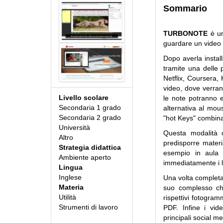
Sommario
TURBONOTE
è un
guardare un video e 
Dopo averla instal
tramite una delle 
Netflix, Coursera, 
video, dove verran
Livello scolare
le note potranno e
Secondaria 1 grado
alternativa al mou
Secondaria 2 grado
"hot Keys" combinaz
Università
Questa modalità c
Altro
predisporre materi
Strategia didattica
esempio in aula d
Ambiente aperto
immediatamente i 
Lingua
Inglese
Una volta completate
Materia
suo complesso chi
Utilità
rispettivi fotogra
Strumenti di lavoro
PDF. Infine i vid
principali social m