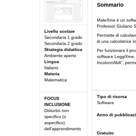
Sommario
MateXme è un softwa
Professor Giuliano S
Livello scolare
Permette di calcola
Secondaria 1 grado
di una calcolatrice i
Secondaria 2 grado
Strategia didattica
Per funzionare il pro
Ambiente aperto
software LeggiXme, d
Lingua
IncolonnAbili”, perme
Italiano
Materia
Matematica
Tipo di risorsa
FOCUS
Software
INCLUSIONE
Disturbo non
Anno di pubblicaz
specifico (o
aspecifico)
dell'apprendimento
Gratuito