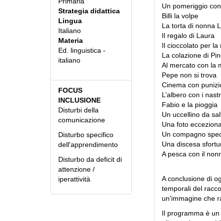
Primaria
Un pomeriggio co
Strategia didattica
Billi la volpe
Lingua
La torta di nonna 
Italiano
Il regalo di Laura
Materia
Il cioccolato per 
Ed. linguistica -
La colazione di Pi
italiano
Al mercato con l
Pepe non si trova
Cinema con punizi
FOCUS
L’albero con i nastr
INCLUSIONE
Fabio e la pioggia
Disturbi della
Un uccellino da sa
comunicazione
Una foto ecceziona
Un compagno spec
Disturbo specifico
Una discesa sfortu
dell'apprendimento
A pesca con il non
Disturbo da deficit di
attenzione /
A conclusione di o
iperattività
temporali del racco
un'immagine che r
Il programma è un 