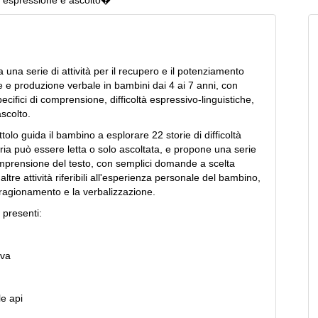
, espressione e ascolto�
a una serie di attività per il recupero e il potenziamento
 e produzione verbale in bambini dai 4 ai 7 anni, con
specifici di comprensione, difficoltà espressivo-linguistiche,
scolto.
tolo guida il bambino a esplorare 22 storie di difficoltà
ria può essere letta o solo ascoltata, e propone una serie
comprensione del testo, con semplici domande a scelta
 altre attività riferibili all'esperienza personale del bambino,
l ragionamento e la verbalizzazione.
 presenti:
ova
e api