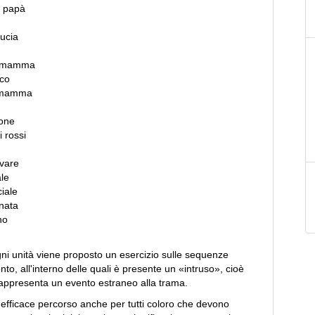
n papà
Lucia
la mamma
nco
a mamma
one
i rossi
lvare
le
iale
nata
no
gni unità viene proposto un esercizio sulle sequenze
nto, all'interno delle quali è presente un «intruso», cioè
appresenta un evento estraneo alla trama.
efficace percorso anche per tutti coloro che devono