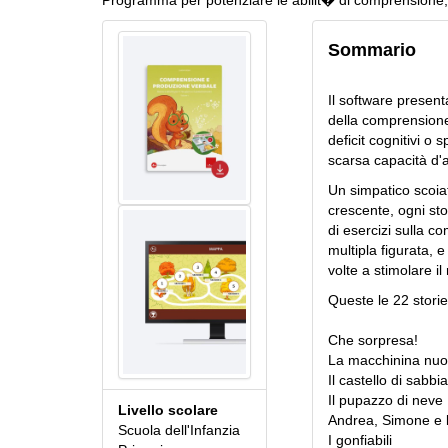
Programma per potenziare le abilit� di comprensione
Sommario
Il software present
della comprensione
deficit cognitivi o 
scarsa capacità d'a
Un simpatico scoiat
crescente, ogni sto
di esercizi sulla 
multipla figurata, e
volte a stimolare i
Queste le 22 storie
Che sorpresa!
La macchinina nu
Il castello di sabbia
Il pupazzo di neve
Livello scolare
Andrea, Simone e l
Scuola dell'Infanzia
I gonfiabili