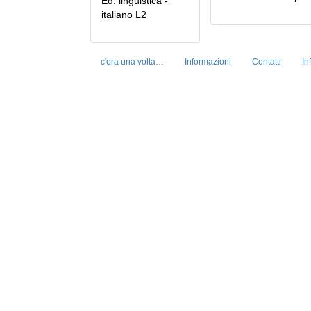
Ed. linguistica -
italiano L2
c'era una volta…
Informazioni
Contatti
In