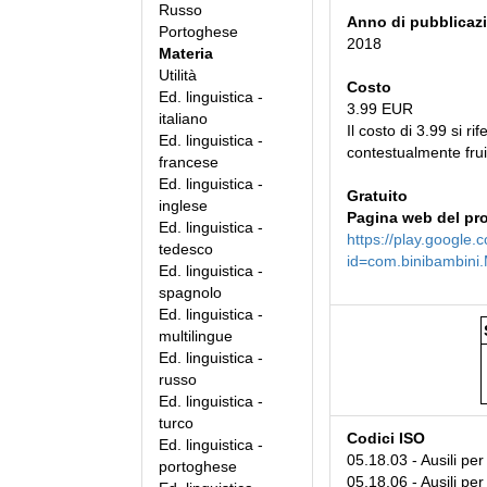
Russo
Anno di pubblicaz
Portoghese
2018
Materia
Utilità
Costo
Ed. linguistica -
3.99 EUR
italiano
Il costo di 3.99 si rif
Ed. linguistica -
contestualmente frui
francese
Ed. linguistica -
Gratuito
inglese
Pagina web del pr
Ed. linguistica -
https://play.google.
tedesco
id=com.binibambini.
Ed. linguistica -
spagnolo
Ed. linguistica -
multilingue
Ed. linguistica -
russo
Ed. linguistica -
turco
Codici ISO
Ed. linguistica -
05.18.03 - Ausili per
portoghese
05.18.06 - Ausili per 