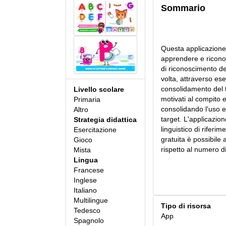
Sommario
Questa applicazione 
apprendere e riconos
di riconoscimento de
volta, attraverso ese
consolidamento del tr
Livello scolare
motivati al compito
Primaria
consolidando l'uso e
Altro
target. L'applicazione
Strategia didattica
linguistico di riferim
Esercitazione
gratuita è possibile 
Gioco
rispetto al numero di 
Mista
Lingua
Francese
Inglese
Italiano
Multilingue
Tipo di risorsa
Tedesco
App
Spagnolo