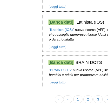
[Leggi tutto]
[Banca dati]
iLatinista (IOS)
“
iLatinista (IOS)
” nuova risorsa (APP) i
che raccoglie numerose risorse ideali per
o da autodidatta
[Leggi tutto]
[Banca dati]
BRAIN DOTS
“
BRAIN DOTS
” nuova risorsa (APP) ins
bambini e adulti per promuovere abilità
[Leggi tutto]
‹
«
1
2
3