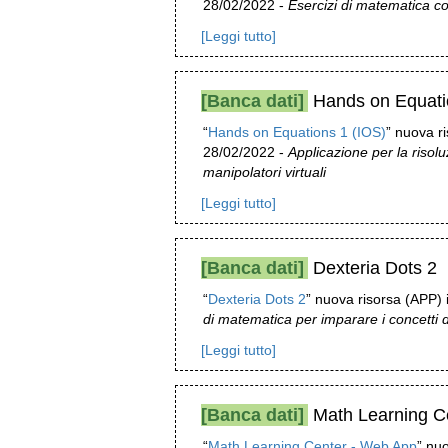
28/02/2022 -
Esercizi di matematica co
[Leggi tutto]
[Banca dati]
Hands on Equati
“
Hands on Equations 1 (IOS)
” nuova ri
28/02/2022 -
Applicazione per la risol
manipolatori virtuali
[Leggi tutto]
[Banca dati]
Dexteria Dots 2
“
Dexteria Dots 2
” nuova risorsa (APP) 
di matematica per imparare i concetti 
[Leggi tutto]
[Banca dati]
Math Learning C
“
Math Learning Center - Web App
” nuo