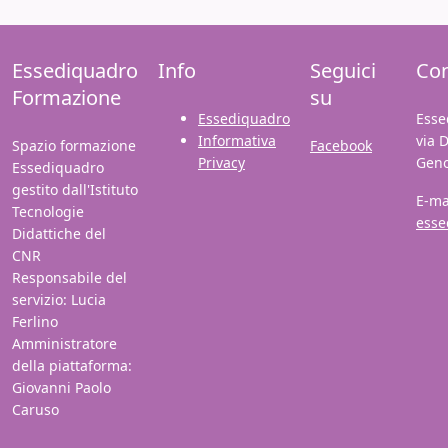
Essediquadro
Info
Seguici
Con
Formazione
su
Essediquadro
Esse
Informativa
via 
Spazio formazione
Facebook
Privacy
Gen
Essediquadro
gestito dall'Istituto
E-ma
Tecnologie
esse
Didattiche del
CNR
Responsabile del
servizio: Lucia
Ferlino
Amministratore
della piattaforma:
Giovanni Paolo
Caruso