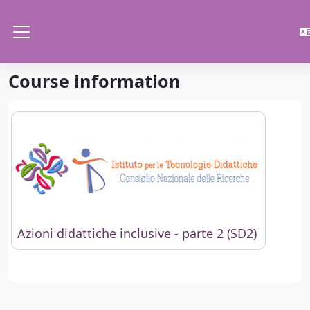
Skip to main content
Side panel
Course information
Azioni didattiche inclusive - parte 2 (SD2)
Azioni didattiche inclusive - parte 2 (SD2)