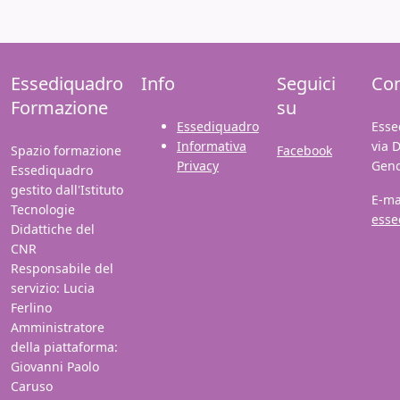
Essediquadro
Info
Seguici
Con
Formazione
su
Essediquadro
Esse
Informativa
via 
Spazio formazione
Facebook
Privacy
Gen
Essediquadro
gestito dall'Istituto
E-ma
Tecnologie
esse
Didattiche del
CNR
Responsabile del
servizio: Lucia
Ferlino
Amministratore
della piattaforma:
Giovanni Paolo
Caruso