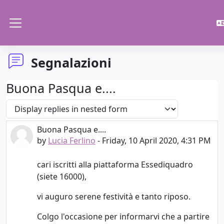
Skip to main content
Side panel
Segnalazioni
Buona Pasqua e....
Display mode
Buona Pasqua e....
Number of replies: 0
by
Lucia Ferlino
-
Friday, 10 April 2020, 4:31 PM
cari iscritti alla piattaforma Essediquadro
(siete 16000),
vi auguro serene festività e tanto riposo.
Colgo l'occasione per informarvi che a partire