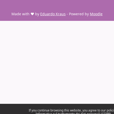
Made with ❤️ by
Eduardo Kraus
- Powered by
Moodle
If you continue browsing this website, you agree to our polici
Informativa sul trattamento dei dati personali (GDPR)