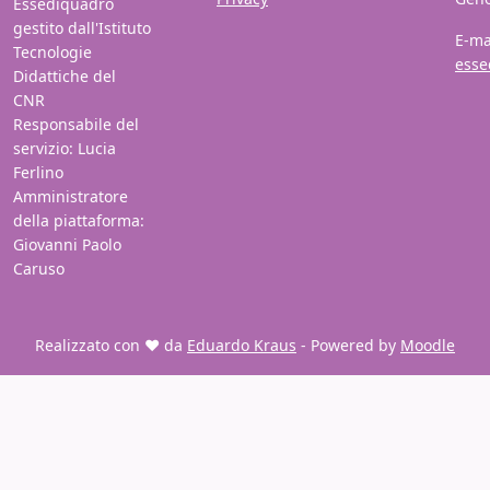
Essediquadro
gestito dall'Istituto
E-ma
Tecnologie
esse
Didattiche del
CNR
Responsabile del
servizio: Lucia
Ferlino
Amministratore
della piattaforma:
Giovanni Paolo
Caruso
Realizzato con ❤️ da
Eduardo Kraus
- Powered by
Moodle