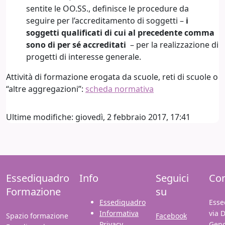
sentite le OO.SS., definisce le procedure da
seguire per l’accreditamento di soggetti –
i
soggetti qualificati di cui al precedente comma
sono di per sé accreditati
– per la realizzazione di
progetti di interesse generale.
Attività di formazione erogata da scuole, reti di scuole o
“altre aggregazioni”:
scheda normativa
Ultime modifiche: giovedì, 2 febbraio 2017, 17:41
Essediquadro
Info
Seguici
Con
Formazione
su
Essediquadro
Esse
Informativa
via 
Spazio formazione
Facebook
Privacy
Gen