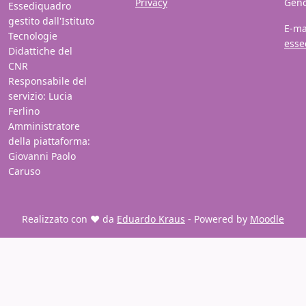
Privacy
Gen
Essediquadro
gestito dall'Istituto
E-ma
Tecnologie
esse
Didattiche del
CNR
Responsabile del
servizio: Lucia
Ferlino
Amministratore
della piattaforma:
Giovanni Paolo
Caruso
Realizzato con ❤️ da
Eduardo Kraus
- Powered by
Moodle