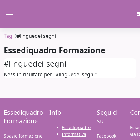
Vai al contenuto principale
Pannello laterale
Tag
#linguedei segni
Essediquadro Formazione
#linguedei segni
Nessun risultato per "#linguedei segni"
Essediquadro
Info
Seguici
Con
Formazione
su
Essediquadro
Esse
Informativa
via 
Spazio formazione
Facebook