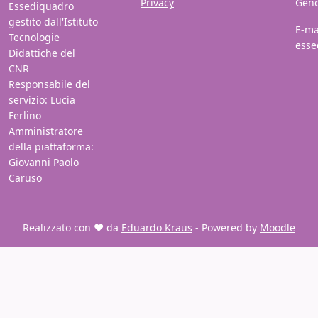
Privacy
Gen
Essediquadro
gestito dall'Istituto
E-ma
Tecnologie
esse
Didattiche del
CNR
Responsabile del
servizio: Lucia
Ferlino
Amministratore
della piattaforma:
Giovanni Paolo
Caruso
Realizzato con ❤️ da
Eduardo Kraus
- Powered by
Moodle