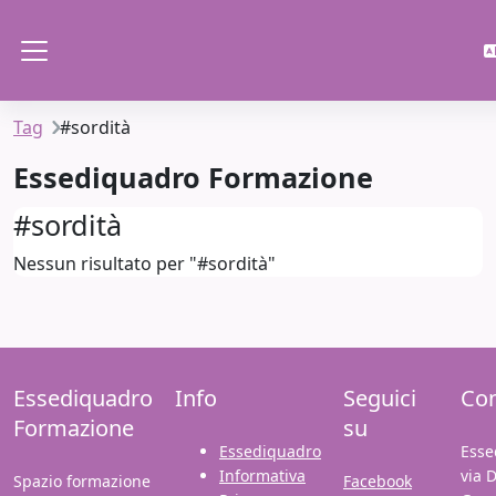
Vai al contenuto principale
Pannello laterale
Tag
#sordità
Essediquadro Formazione
#sordità
Nessun risultato per "#sordità"
Essediquadro
Info
Seguici
Con
Formazione
su
Essediquadro
Esse
Informativa
via 
Spazio formazione
Facebook