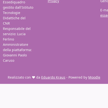
Privacy
Gen
Essediquadro
gestito dall'Istituto
E-ma
Tecnologie
esse
Didattiche del
CNR
Responsabile del
servizio: Lucia
Ferlino
Amministratore
della piattaforma:
Giovanni Paolo
Caruso
Realizzato con ❤️ da
Eduardo Kraus
- Powered by
Moodle