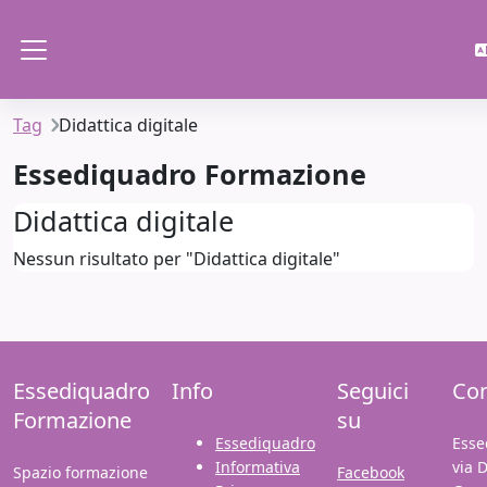
Vai al contenuto principale
Pannello laterale
Tag
Didattica digitale
Essediquadro Formazione
Didattica digitale
Nessun risultato per "Didattica digitale"
Essediquadro
Info
Seguici
Con
Formazione
su
Essediquadro
Esse
Informativa
via 
Spazio formazione
Facebook