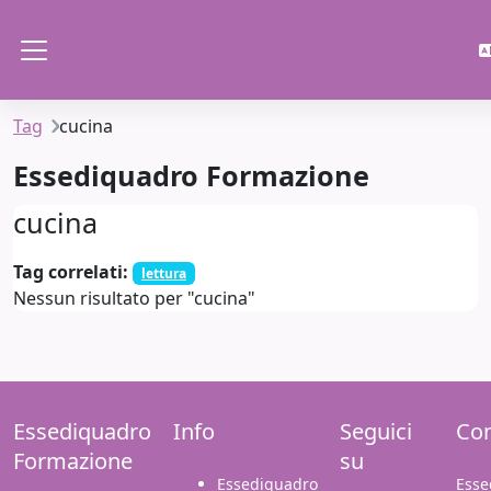
Vai al contenuto principale
Pannello laterale
Tag
cucina
Essediquadro Formazione
cucina
Tag correlati:
lettura
Nessun risultato per "cucina"
Essediquadro
Info
Seguici
Con
Formazione
su
Essediquadro
Esse