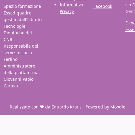
Informativa
via 
Spazio formazione
Facebook
Privacy
Gen
Essediquadro
gestito dall'Istituto
E-ma
Tecnologie
esse
Didattiche del
CNR
Responsabile del
servizio: Lucia
Ferlino
Amministratore
della piattaforma:
Giovanni Paolo
Caruso
Realizzato con ❤️ da
Eduardo Kraus
- Powered by
Moodle