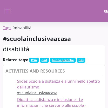
Skip to main content
Side panel
Tags
disabilità
#scuolainclusivaacasa
disabilità
Related tags:
DSA
dad
buone pratiche
bes
ACTIVITIES AND RESOURCES
Slides Scuola a distanza e alunni nello spettro
dell'autismo
#scuolainclusivaacasa
Didattica a distanza e inclusione - Le
informazioni che servono alle scuole -