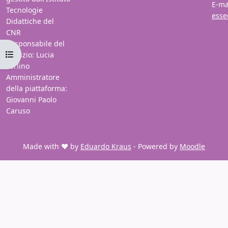
E-ma
Tecnologie
esse
Didattiche del
CNR
Responsabile del
Open course index
servizio: Lucia
Ferlino
Amministratore
della piattaforma:
Giovanni Paolo
Caruso
Made with ❤️ by
Eduardo Kraus
- Powered by
Moodle