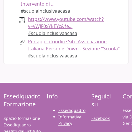
Intervento di ...
#scuolainclusivaacasa
https://www.youtube.com/watch?
v=vWjF0xYkEYc&fe...
#scuolainclusivaacasa
Per approfondire Sito Associazione
Italiana Persone Down - Sezione "Scuola"
#scuolainclusivaacasa
Essediquadro
Info
Seguici
Con
Formazione
su
Essediquadro
Esse
Informativa
via 
Spazio formazione
Facebook
Privacy
Gen
Essediquadro
gestito dall'Istituto